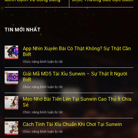
TIN MỚI NHẤT
App Nhìn Xuyên Bài Có Thật Không? Sự Thật Cần
Biết
Chức năng bình luận bị tắt
ở
App
Nhìn
Giải Mã MD5 Tài Xỉu Sunwin – Sự Thật Ít Người
Xuyên
Biết
Bài
Chức năng bình luận bị tắt
ở
Có
Giải
Thật
Mã
Mẹo Nhớ Bài Tiến Lên Tại Sunwin Cao Thủ Ít Chia
Không?
MD5
Sự
Sẻ
Tài
Thật
Chức năng bình luận bị tắt
ở
Xỉu
Cần
Mẹo
Sunwin
Biết
Nhớ
Cách Tính Tài Xỉu Chuẩn Khi Chơi Tại Sunwin
–
Bài
Sự
Chức năng bình luận bị tắt
ở
Tiến
Thật
Cách