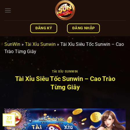
Bỏ
qua
nội
dung
ĐĂNG KÝ
ĐĂNG NHẬP
SunWin
»
Tài Xỉu Sunwin
»
Tài Xỉu Siêu Tốc Sunwin – Cao
Trào Từng Giây
TÀI XỈU SUNWIN
Tài Xỉu Siêu Tốc Sunwin – Cao Trào
Từng Giây
23
Th1