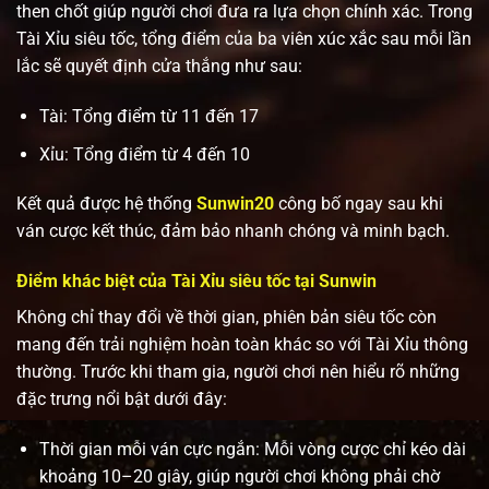
then chốt giúp người chơi đưa ra lựa chọn chính xác. Trong
Tài Xỉu siêu tốc, tổng điểm của ba viên xúc xắc sau mỗi lần
lắc sẽ quyết định cửa thắng như sau:
Tài: Tổng điểm từ 11 đến 17
Xỉu: Tổng điểm từ 4 đến 10
Kết quả được hệ thống
Sunwin20
công bố ngay sau khi
ván cược kết thúc, đảm bảo nhanh chóng và minh bạch.
Điểm khác biệt của Tài Xỉu siêu tốc tại Sunwin
Không chỉ thay đổi về thời gian, phiên bản siêu tốc còn
mang đến trải nghiệm hoàn toàn khác so với Tài Xỉu thông
thường. Trước khi tham gia, người chơi nên hiểu rõ những
đặc trưng nổi bật dưới đây:
Thời gian mỗi ván cực ngắn: Mỗi vòng cược chỉ kéo dài
khoảng 10–20 giây, giúp người chơi không phải chờ