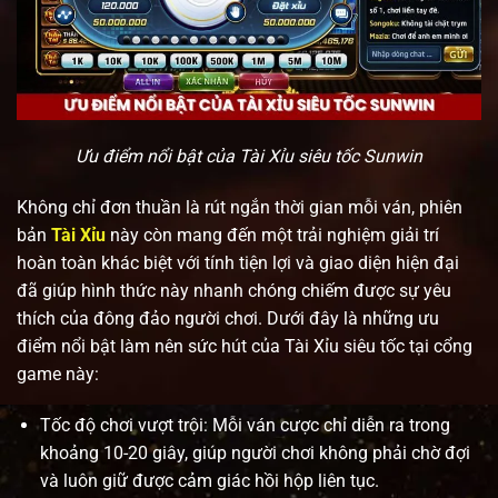
Ưu điểm nổi bật của Tài Xỉu siêu tốc Sunwin
Không chỉ đơn thuần là rút ngắn thời gian mỗi ván, phiên
bản
Tài Xỉu
này còn mang đến một trải nghiệm giải trí
hoàn toàn khác biệt với tính tiện lợi và giao diện hiện đại
đã giúp hình thức này nhanh chóng chiếm được sự yêu
thích của đông đảo người chơi. Dưới đây là những ưu
điểm nổi bật làm nên sức hút của Tài Xỉu siêu tốc tại cổng
game này:
Tốc độ chơi vượt trội: Mỗi ván cược chỉ diễn ra trong
khoảng 10-20 giây, giúp người chơi không phải chờ đợi
và luôn giữ được cảm giác hồi hộp liên tục.