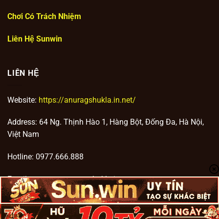
Chơi Có Trách Nhiệm
Liên Hệ Sunwin
LIÊN HỆ
Website:
https://anuragshukla.in.net/
Address: 64 Ng. Thịnh Hào 1, Hàng Bột, Đống Đa, Hà Nội,
Việt Nam
Hotline: 0977.666.888
Email:
support@anuragshukla.in.net
Copyright 2026 ©
Sunwin