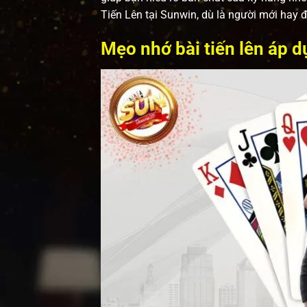
Tiến Lên tại Sunwin, dù là người mới hay 
Mẹo nhớ bài tiến lên áp 