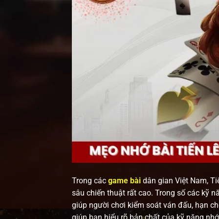
Trong các
game bài
dân gian Việt Nam, Tiế
sâu chiến thuật rất cao. Trong số các kỹ 
giúp người chơi kiểm soát ván đấu, hạn chế 
giúp bạn hiểu rõ bản chất của kỹ năng nhớ 