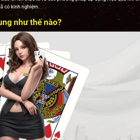
đã có kinh nghiệm.
dụng như thế nào?