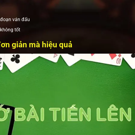
i đoạn ván đấu
 không tốt
 đơn giản mà hiệu quả