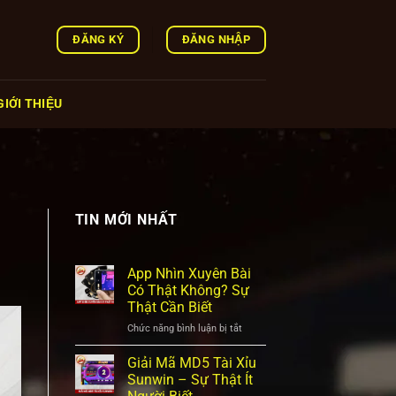
ĐĂNG KÝ
ĐĂNG NHẬP
GIỚI THIỆU
TIN MỚI NHẤT
App Nhìn Xuyên Bài
Có Thật Không? Sự
Thật Cần Biết
Chức năng bình luận bị tắt
ở
App
Nhìn
Giải Mã MD5 Tài Xỉu
Xuyên
Sunwin – Sự Thật Ít
Bài