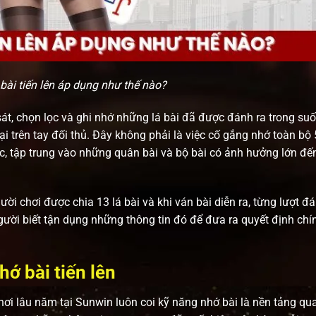
bài tiến lên áp dụng như thế nào?
sát, chọn lọc và ghi nhớ những lá bài đã được đánh ra trong suố
lại trên tay đối thủ. Đây không phải là việc cố gắng nhớ toàn bộ
ược, tập trung vào những quân bài và bộ bài có ảnh hưởng lớn đế
ời chơi được chia 13 lá bài và khi ván bài diễn ra, từng lượt đ
 người biết tận dụng những thông tin đó để đưa ra quyết định chí
hớ bài tiến lên
i lâu năm tại Sunwin luôn coi kỹ năng nhớ bài là nền tảng qu