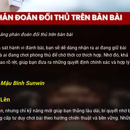
ăng phán đoán đối thủ trên bàn bài
 sát hành vi đánh bài, bạn sẽ dễ dàng nhận ra ai đang giữ bài
à ai đang chơi phòng thủ để chờ thời cơ thích hợp. Nhờ đó, khả
 rõ rệt, giúp bạn đưa ra những quyết định chính xác và hợp lý
i Mậu Binh Sunwin
 Lên
, nhưng chỉ kỹ năng mới giúp bạn thắng lâu dài, bí quyết nhớ 
g cấp tư duy chơi bài theo hướng chiến thuật và bền vững. Nhữ