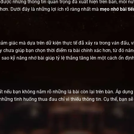
ớ được những thông tin quan trọng đã xuất hiện trên bàn, mỗi n
ả hơn. Dưới đây là những lợi ích rõ ràng nhất mà
mẹo nhớ bài tiế
cảm giác mà dựa trên dữ kiện thực tế đã xảy ra trong ván đấu, v
ay chưa giúp bạn chọn thời điểm ra bài chính xác hơn, từ đó nân
ì sao kỹ năng nhớ bài giúp tỷ lệ thắng tăng lên một cách ổn định
hất nếu bạn không nắm rõ những lá bài còn lại trên bàn. Áp dụng
hững tình huống thua đau chỉ vì thiếu thông tin. Cụ thể, bạn sẽ