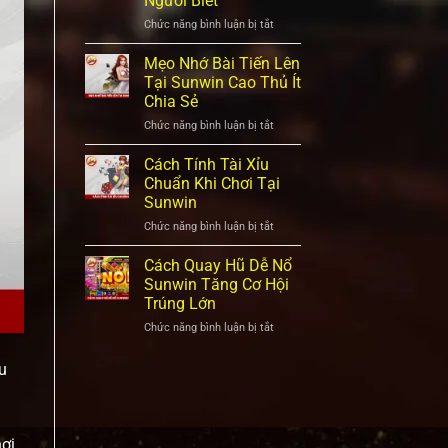
Người Biết
Có
Chức năng bình luận bị tắt
ở
Thật
Giải
Không?
Mã
Sự
Mẹo Nhớ Bài Tiến Lên
MD5
Thật
Tại Sunwin Cao Thủ Ít
Tài
Cần
Chia Sẻ
Xỉu
Biết
Chức năng bình luận bị tắt
ở
Sunwin
Mẹo
–
Nhớ
Sự
Cách Tính Tài Xỉu
Bài
Thật
Chuẩn Khi Chơi Tại
Tiến
Ít
Sunwin
Lên
Người
Chức năng bình luận bị tắt
ở
Tại
Biết
Cách
Sunwin
Tính
Cao
Cách Quay Hũ Dễ Nổ
Tài
Thủ
Sunwin Tăng Cơ Hội
Xỉu
Ít
Trúng Lớn
Chuẩn
Chia
Chức năng bình luận bị tắt
ở
Khi
Sẻ
Cách
Chơi
Quay
Tại
u
Hũ
Sunwin
Dễ
Nổ
Sunwin
hơi
Tăng