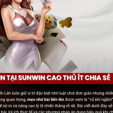
n Lên luôn giữ vị trí đặc biệt nhờ luật chơi đơn giản nhưng chiề
năng quan trọng,
mẹo nhớ bài tiến lên
được xem là “vũ khí ngầm”
rủi ro và nâng cao tỷ lệ chiến thắng rõ rệt. Bài viết dưới đây sẽ
bài, lợi ích thực tế và các phương pháp áp dụng hiệu quả khi c