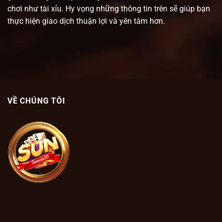
chơi như tài xỉu. Hy vọng những thông tin trên sẽ giúp bạn
thực hiện giao dịch thuận lợi và yên tâm hơn.
VỀ CHÚNG TÔI