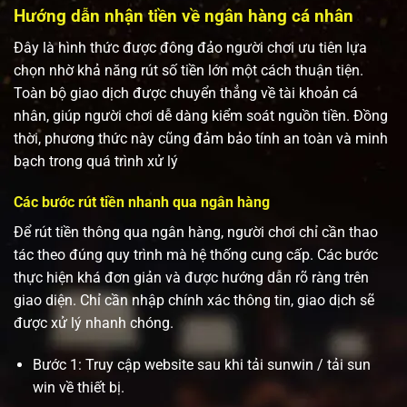
Hướng dẫn nhận tiền về ngân hàng cá nhân
Đây là hình thức được đông đảo người chơi ưu tiên lựa
chọn nhờ khả năng rút số tiền lớn một cách thuận tiện.
Toàn bộ giao dịch được chuyển thẳng về tài khoản cá
nhân, giúp người chơi dễ dàng kiểm soát nguồn tiền. Đồng
thời, phương thức này cũng đảm bảo tính an toàn và minh
bạch trong quá trình xử lý
Các bước rút tiền nhanh qua ngân hàng
Để rút tiền thông qua ngân hàng, người chơi chỉ cần thao
tác theo đúng quy trình mà hệ thống cung cấp. Các bước
thực hiện khá đơn giản và được hướng dẫn rõ ràng trên
giao diện. Chỉ cần nhập chính xác thông tin, giao dịch sẽ
được xử lý nhanh chóng.
Bước 1: Truy cập website sau khi tải sunwin / tải sun
win về thiết bị.