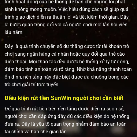
trình hoạt động của hệ thống để hạn chế những lỗi phát
sinh không mong muốn. Việc hiểu đúng cách sẽ giúp quá
trình giao dịch diễn ra thuận lợi và tiết kiệm thời gian. Đây
là bước quan trọng đối với cả người chơi mới lẫn hội viên
lâu năm.
Đây là quá trình chuyển số dư thắng cược từ tài khoản trò
chơi sang ngân hàng cá nhân hoặc quy đổi qua thẻ cào
điện thoại. Mọi thao tác đều được hệ thống xử lý tự động,
đảm bảo tính an toàn và rõ ràng. Nhờ khả năng thanh toán
ổn định, nền tảng này đặc biệt được ưa chuộng trong các
trò chơi giải trí trực tuyến.
Điều kiện rút tiền SunWin người chơi cần biết
Để quá trình rút tiền trên nền tảng được diễn ra suôn sẻ,
người chơi cần đáp ứng đầy đủ các điều kiện do hệ thống
đưa ra. Đây là yếu tố quan trọng nhằm đảm bảo an toàn
tài chính và hạn chế gian lận.