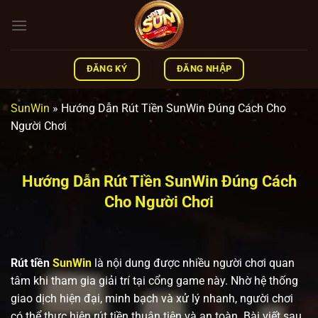
Bỏ
qua
nội
dung
ĐĂNG KÝ
ĐĂNG NHẬP
SunWin
»
Hướng Dẫn Rút Tiền SunWin Đúng Cách Cho
Người Chơi
Hướng Dẫn Rút Tiền SunWin Đúng Cách
Cho Người Chơi
Rút tiền
SunWin
là nội dung được nhiều người chơi quan
tâm khi tham gia giải trí tại cổng game này. Nhờ hệ thống
giao dịch hiện đại, minh bạch và xử lý nhanh, người chơi
có thể thực hiện rút tiền thuận tiện và an toàn. Bài viết sau