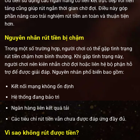
Ưu tiên sử dụng các ngân hàng có liên kết trực tiếp với nền
tảng cũng giúp rút ngắn thời gian chờ đợi. Điều này góp
phần nâng cao trải nghiệm rút tiền an toàn và thuận tiện
hơn.
Nguyên nhân rút tiền bị chậm
Trong một số trường hợp, người chơi có thể gặp tình trạng
rút tiền chậm hơn bình thường. Khi gặp tình trạng này,
người chơi nên kiên nhẫn chờ đợi hoặc liên hệ bộ phận hỗ
trợ để được giải đáp. Nguyên nhân phổ biến bao gồm:
Kết nối mạng không ổn định
Hệ thống đang bảo trì
Ngân hàng liên kết quá tải
Các tiêu chí rút tiền vẫn chưa được đáp ứng đầy đủ.
Vì sao không rút được tiền?