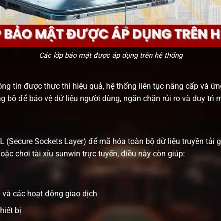
Các lớp bảo mật được áp dụng trên hệ thống
g tin được thực thi hiệu quả, hệ thống liên tục nâng cấp và 
g bộ để bảo vệ dữ liệu người dùng, ngăn chặn rủi ro và duy trì mô
 (Secure Sockets Layer) để mã hóa toàn bộ dữ liệu truyền tải 
oặc chơi tài xỉu sunwin trực tuyến, điều này còn giúp:
 và các hoạt động giao dịch
hiết bị