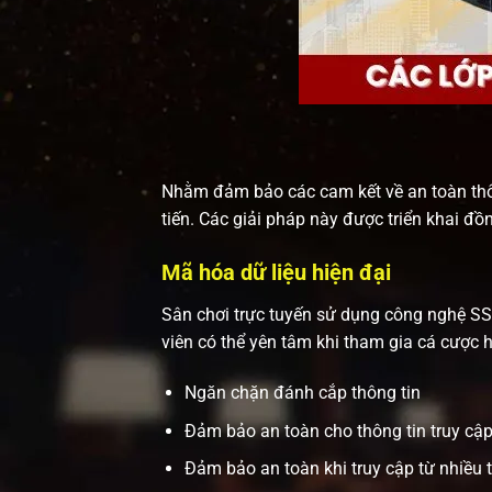
Nhằm đảm bảo các cam kết về an toàn thôn
tiến. Các giải pháp này được triển khai đồn
Mã hóa dữ liệu hiện đại
Sân chơi trực tuyến sử dụng công nghệ SSL
viên có thể yên tâm khi tham gia cá cược h
Ngăn chặn đánh cắp thông tin
Đảm bảo an toàn cho thông tin truy cập
Đảm bảo an toàn khi truy cập từ nhiều t