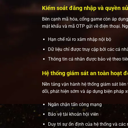
Kiểm soát đăng nhập và quyền s
Bên cạnh mã hóa, cổng game còn áp dụng 
mật khẩu và mã OTP gửi về điện thoại. Ngo
Hạn chế rủi ro xâm nhập nội bộ
Dữ liệu chỉ được truy cập bởi các cá n
Thông tin cá nhân được bảo vệ theo ti
Hệ thống giám sát an toàn hoạt 
Nền tảng vận hành hệ thống giám sát liên 
dõi, phát hiện sớm và áp dụng biện pháp 
Ngăn chặn tấn công mạng
Bảo vệ tài khoản hội viên
Duy trì sự ổn định của hệ thống và các 