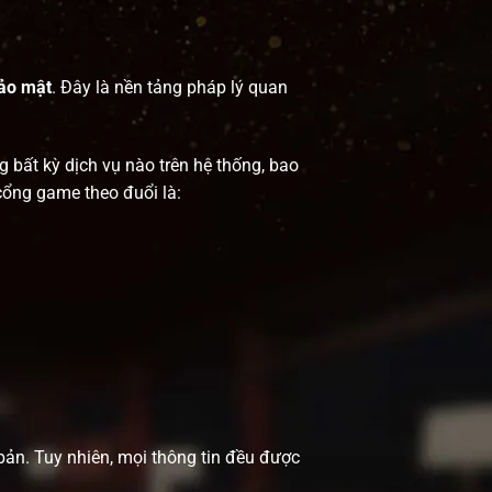
bảo mật
. Đây là nền tảng pháp lý quan
 bất kỳ dịch vụ nào trên hệ thống, bao
cổng game theo đuổi là:
bản. Tuy nhiên, mọi thông tin đều được