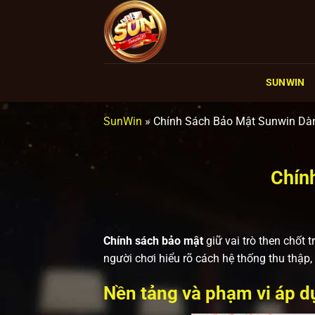
Bỏ
qua
nội
dung
SUNWIN
SunWin
»
Chính Sách Bảo Mật Sunwin Dàn
Chín
Chính sách bảo mật
giữ vai trò then chốt 
người chơi hiểu rõ cách hệ thống thu thập, 
Nền tảng và phạm vi áp d