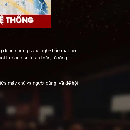
ứng dụng những công nghệ bảo mật tiên
i trường giải trí an toàn, rõ ràng
giữa máy chủ và người dùng. Và để hội