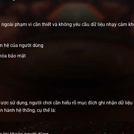
 ngoài phạm vi cần thiết và không yêu cầu dữ liệu nhạy cảm kh
ên hệ của người dùng
 hóa bảo mật
u được sử dụng, người chơi cần hiểu rõ mục đích ghi nhận dữ liệu
n hành hệ thống, cụ thể là: