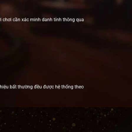
 chơi cần xác minh danh tính thông qua
u hiệu bất thường đều được hệ thống theo