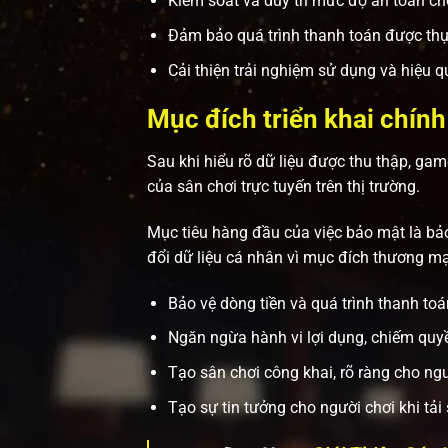
Kiểm soát và duy trì mức độ an toàn ch
Đảm bảo quá trình thanh toán được thự
Cải thiện trải nghiệm sử dụng và hiệu
Mục đích triển khai chín
Sau khi hiểu rõ dữ liệu được thu thập, ga
của sân chơi trực tuyến trên thị trường.
Mục tiêu hàng đầu của việc bảo mật là bả
đổi dữ liệu cá nhân vì mục đích thương m
Bảo vệ dòng tiền và quá trình thanh toá
Ngăn ngừa hành vi lợi dụng, chiếm quy
Tạo sân chơi công khai, rõ ràng cho ng
Tạo sự tin tưởng cho người chơi khi tả